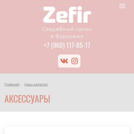
Zefir
Toggle
logo
navigat
Свадебный салон
в Воронеже
+7 (960) 117-85-17
vk
instagram
Главная
Наш каталог
АКСЕССУАРЫ