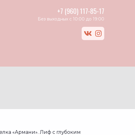
+7 (960) 117-85-17
Без выходных с 10:00 до 19:00
vk
instagram
елка «Армани». Лиф с глубоким