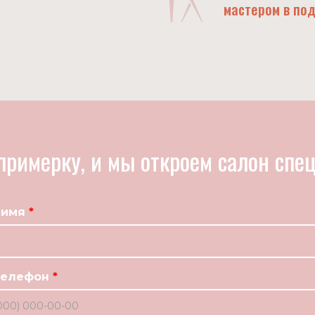
мастером в по
примерку, и мы откроем салон спец
 имя
телефон