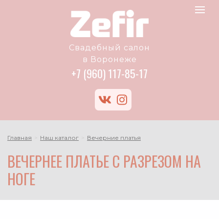
Zefir
Toggle
logo
navigat
Свадебный салон
в Воронеже
+7 (960) 117-85-17
vk
instagram
Главная
Наш каталог
Вечерние платья
ВЕЧЕРНЕЕ ПЛАТЬЕ С РАЗРЕЗОМ НА
НОГЕ