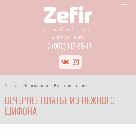
Zefir
Toggle
logo
navigat
Свадебный салон
в Воронеже
+7 (960) 117-85-17
vk
instagram
Главная
Наш каталог
Вечерние платья
ВЕЧЕРНЕЕ ПЛАТЬЕ ИЗ НЕЖНОГО
ШИФОНА