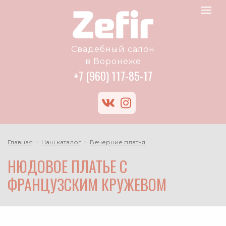
Zefir
Toggle
logo
navigat
Свадебный салон
в Воронеже
+7 (960) 117-85-17
vk
instagram
Главная
Наш каталог
Вечерние платья
НЮДОВОЕ ПЛАТЬЕ С
ФРАНЦУЗСКИМ КРУЖЕВОМ